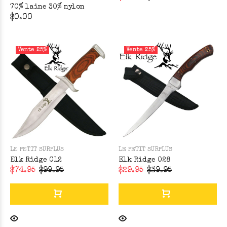
70% laine 30% nylon
$0.00
Vente
25%
Vente
25%
LE PETIT SURPLUS
LE PETIT SURPLUS
Elk Ridge 012
Elk Ridge 028
$74.95
$99.95
$29.95
$39.95