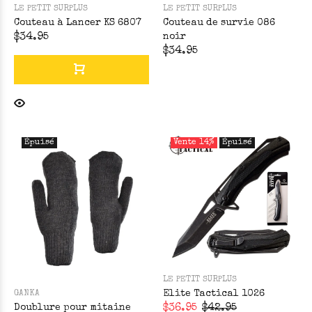
LE PETIT SURPLUS
LE PETIT SURPLUS
Couteau à Lancer KS 6807
Couteau de survie 086
$34.95
noir
$34.95
Épuisé
Vente
14%
Épuisé
LE PETIT SURPLUS
Elite Tactical 1026
GANKA
Doublure pour mitaine
$36.95
$42.95