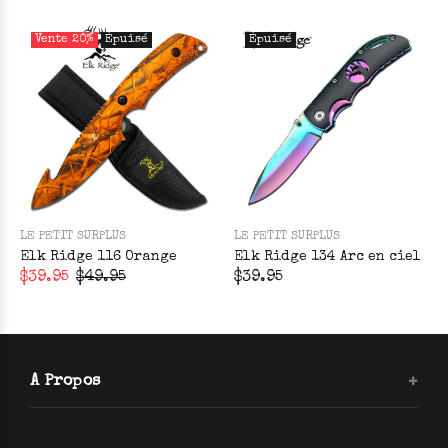
Vente
20%
Épuisé
Épuisé
LE PETIT SURPLUS
LE PETIT SURPLUS
Elk Ridge 116 Orange
Elk Ridge 134 Arc en ciel
$39.95
$49.95
$39.95
A Propos