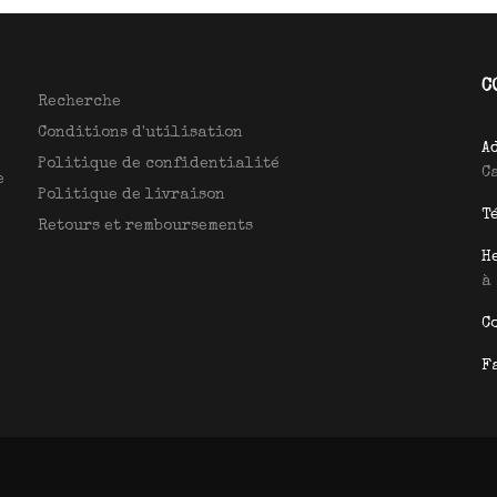
C
Recherche
Conditions d'utilisation
A
Politique de confidentialité
C
e
Politique de livraison
T
Retours et remboursements
H
à
C
F