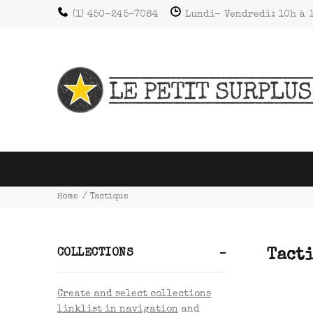
(1) 450-245-7084
Lundi- Vendredi: 10h à 
Home
Tactique
Tact
COLLECTIONS
Create and select collections
linklist in navigation
and