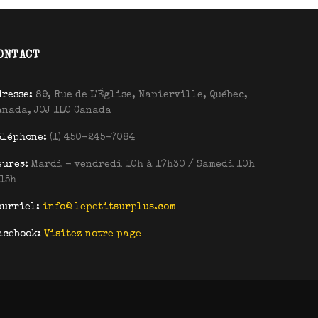
ONTACT
dresse:
89, Rue de L'Église, Napierville, Québec,
anada, J0J 1L0 Canada
éléphone:
(1) 450-245-7084
eures:
Mardi - vendredi 10h à 17h30 / Samedi 10h
 15h
ourriel:
info@ lepetitsurplus.com
acebook:
Visitez notre page