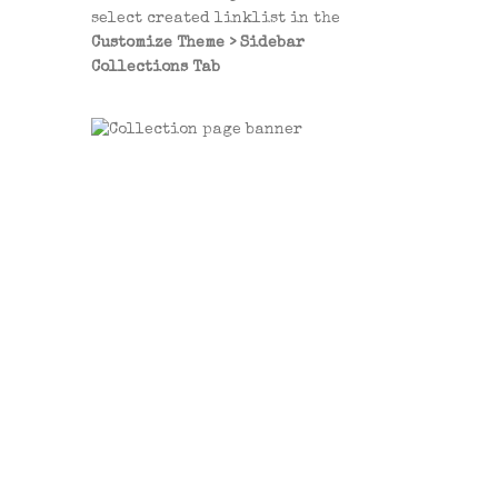
select created linklist in the
Customize Theme > Sidebar
Collections Tab
MOBILE
OPTIMIZED
DESIGN
Quick and easy to use is the
most important thing for
selling product on mobile.