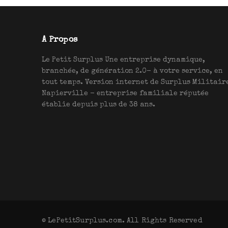
A Propos
Le Petit Surplus Une entreprise dynamique,
branchée, de génération 2.0- à votre service, en
tout temps. Version internet de Surplus Militair
Napierville - entreprise familiale réputée
établie depuis plus de 38 ans.
© LePetitSurplus.com. All Rights Reserved